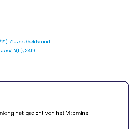
8/19). Gezondheidsraad.
rnal, 11
(11), 3419.
enlang hét gezicht van het Vitamine
.