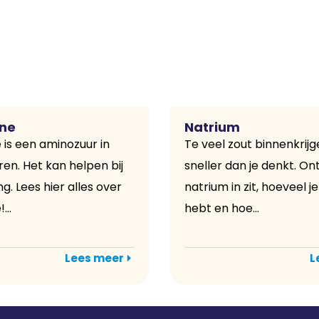
ine
Natrium
 is een aminozuur in
Te veel zout binnenkrij
en. Het kan helpen bij
sneller dan je denkt. O
g. Lees hier alles over
natrium in zit, hoeveel j
...
hebt en hoe...
Lees meer
L