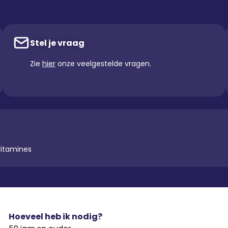
Stel je vraag
Zie
hier
onze veelgestelde vragen.
vitamines
Hoeveel heb ik nodig?