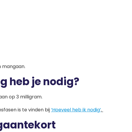
n mangaan.
g heb je nodig?
an op 3 milligram.
fasen is te vinden bij
‘Hoeveel heb ik nodig’
.
gaantekort