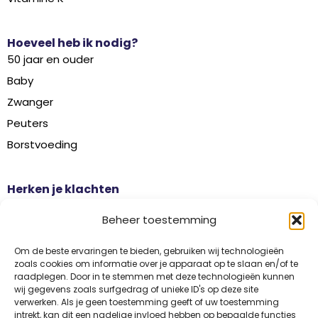
Hoeveel heb ik nodig?
50 jaar en ouder
Baby
Zwanger
Peuters
Borstvoeding
Herken je klachten
Botontkalking
Beheer toestemming
Diabetes type 2
Griep
Om de beste ervaringen te bieden, gebruiken wij technologieën
zoals cookies om informatie over je apparaat op te slaan en/of te
Haaruitval
raadplegen. Door in te stemmen met deze technologieën kunnen
wij gegevens zoals surfgedrag of unieke ID's op deze site
Overgangsklachten
verwerken. Als je geen toestemming geeft of uw toestemming
intrekt, kan dit een nadelige invloed hebben op bepaalde functies