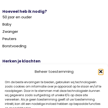
Hoeveel heb ik nodig?
50 jaar en ouder
Baby
Zwanger
Peuters
Borstvoeding
Herken je klachten
Botontkalking
Beheer toestemming
Diabetes type 2
Griep
Om de beste ervaringen te bieden, gebruiken wij technologieën
zoals cookies om informatie over je apparaat op te slaan en/of te
Haaruitval
raadplegen. Door in te stemmen met deze technologieën kunnen
wij gegevens zoals surfgedrag of unieke ID's op deze site
Overgangsklachten
verwerken. Als je geen toestemming geeft of uw toestemming
intrekt, kan dit een nadelige invloed hebben op bepaalde functies